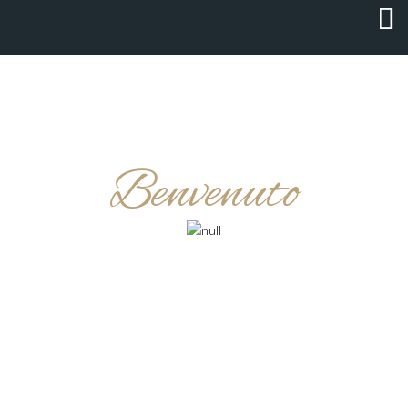
Benvenuto
TRATTORIA TOSCANA
H E I D E L B E R G